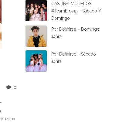
CASTING MODELOS
#TeamEres15 – Sábado Y
Domingo
Por Definirse – Domingo
14hrs.
Por Definirse – Sábado
14hrs.
0
en
a
erfecto