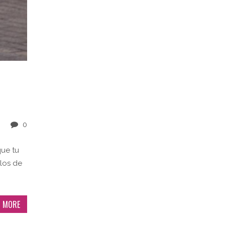
0
que tu
ilos de
 MORE