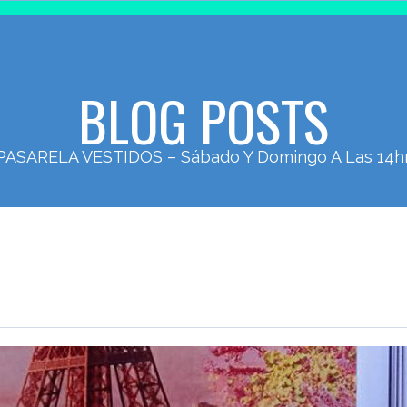
BLOG POSTS
PASARELA VESTIDOS – Sábado Y Domingo A Las 14hr