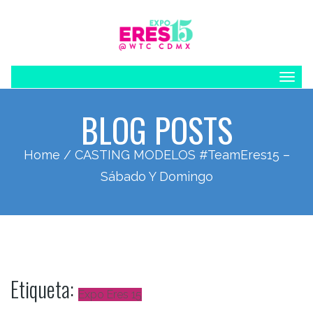
Togg
navig
BLOG POSTS
Home
/ CASTING MODELOS #TeamEres15 –
Sábado Y Domingo
Etiqueta:
Expo Eres 15